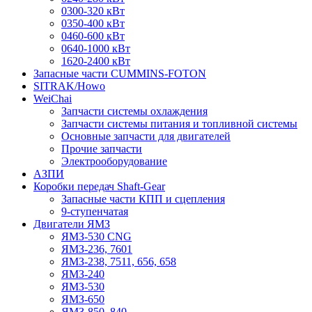
0300-320 кВт
0350-400 кВт
0460-600 кВт
0640-1000 кВт
1620-2400 кВт
Запасные части CUMMINS-FOTON
SITRAK/Howo
WeiChai
Запчасти системы охлаждения
Запчасти системы питания и топливной системы
Основные запчасти для двигателей
Прочие запчасти
Электрооборудование
АЗПИ
Коробки передач Shaft-Gear
Запасные части КПП и сцепления
9-ступенчатая
Двигатели ЯМЗ
ЯМЗ-530 CNG
ЯМЗ-236, 7601
ЯМЗ-238, 7511, 656, 658
ЯМЗ-240
ЯМЗ-530
ЯМЗ-650
ЯМЗ-850, 840