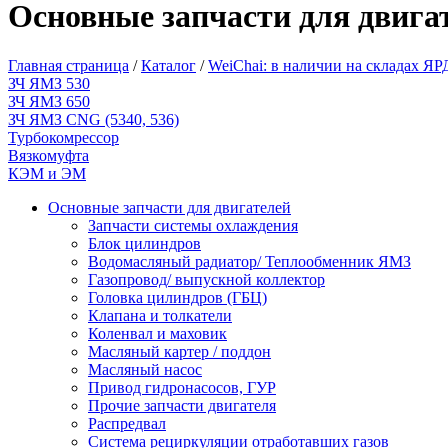
Основные запчасти для двига
Главная страница
/
Каталог
/
WeiChai: в наличии на складах ЯР
ЗЧ ЯМЗ 530
ЗЧ ЯМЗ 650
ЗЧ ЯМЗ CNG (5340, 536)
Турбокомрессор
Вязкомуфта
КЭМ и ЭМ
Основные запчасти для двигателей
Запчасти системы охлаждения
Блок цилиндров
Водомасляный радиатор/ Теплообменник ЯМЗ
Газопровод/ выпускной коллектор
Головка цилиндров (ГБЦ)
Клапана и толкатели
Коленвал и маховик
Масляный картер / поддон
Масляный насос
Привод гидронасосов, ГУР
Прочие запчасти двигателя
Распредвал
Система рециркуляции отработавших газов