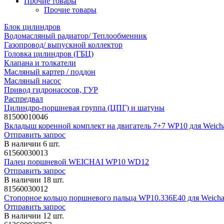
Прочие товары
Прочие товары
Блок цилиндров
Водомасляный радиатор/ Теплообменник
Газопровод/ выпускной коллектор
Головка цилиндров (ГБЦ)
Клапана и толкатели
Масляный картер / поддон
Масляный насос
Привод гидронасосов, ГУР
Распредвал
Цилиндро-поршневая группа (ЦПГ) и шатуны
81500010046
Вкладыш коренной комплект на двигатель 7+7 WP10 для Weich
Отправить запрос
В наличии 6 шт.
61560030013
Палец поршневой WEICHAI WP10 WD12
Отправить запрос
В наличии 18 шт.
81560030012
Стопорное кольцо поршневого пальца WP10.336E40 для Weicha
Отправить запрос
В наличии 12 шт.