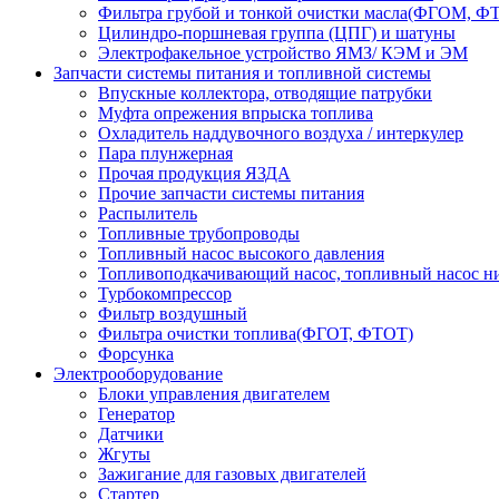
Фильтра грубой и тонкой очистки масла(ФГОМ, 
Цилиндро-поршневая группа (ЦПГ) и шатуны
Электрофакельное устройство ЯМЗ/ КЭМ и ЭМ
Запчасти системы питания и топливной системы
Впускные коллектора, отводящие патрубки
Муфта опрежения впрыска топлива
Охладитель наддувочного воздуха / интеркулер
Пара плунжерная
Прочая продукция ЯЗДА
Прочие запчасти системы питания
Распылитель
Топливные трубопроводы
Топливный насос высокого давления
Топливоподкачивающий насос, топливный насос н
Турбокомпрессор
Фильтр воздушный
Фильтра очистки топлива(ФГОТ, ФТОТ)
Форсунка
Электрооборудование
Блоки управления двигателем
Генератор
Датчики
Жгуты
Зажигание для газовых двигателей
Стартер