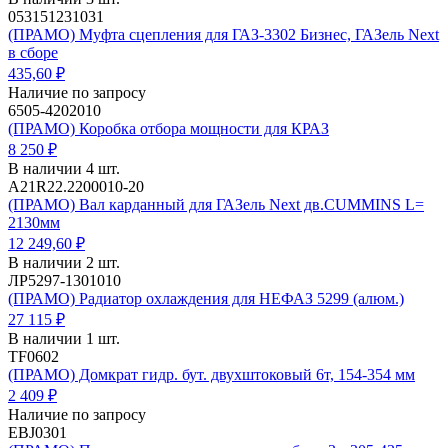
053151231031
(ПРАМО) Муфта сцепления для ГАЗ-3302 Бизнес, ГАЗель Next
в сборе
435,60 ₽
Наличие по запросу
6505-4202010
(ПРАМО) Коробка отбора мощности для КРАЗ
8 250 ₽
В наличии 4 шт.
A21R22.2200010-20
(ПРАМО) Вал карданный для ГАЗель Next дв.CUMMINS L=
2130мм
12 249,60 ₽
В наличии 2 шт.
ЛР5297-1301010
(ПРАМО) Радиатор охлаждения для НЕФАЗ 5299 (алюм.)
27 115 ₽
В наличии 1 шт.
TF0602
(ПРАМО) Домкрат гидр. бут. двухштоковый 6т, 154-354 мм
2 409 ₽
Наличие по запросу
EBJ0301