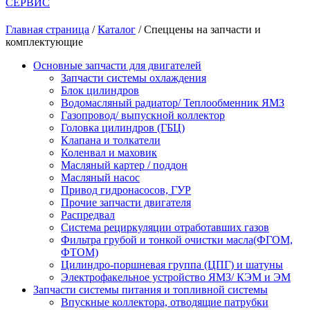
СЕРВИС
Главная страница
/
Каталог
/
Спеццены на запчасти и
комплектующие
Основные запчасти для двигателей
Запчасти системы охлаждения
Блок цилиндров
Водомасляный радиатор/ Теплообменник ЯМЗ
Газопровод/ выпускной коллектор
Головка цилиндров (ГБЦ)
Клапана и толкатели
Коленвал и маховик
Масляный картер / поддон
Масляный насос
Привод гидронасосов, ГУР
Прочие запчасти двигателя
Распредвал
Система рециркуляции отработавших газов
Фильтра грубой и тонкой очистки масла(ФГОМ,
ФТОМ)
Цилиндро-поршневая группа (ЦПГ) и шатуны
Электрофакельное устройство ЯМЗ/ КЭМ и ЭМ
Запчасти системы питания и топливной системы
Впускные коллектора, отводящие патрубки