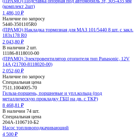
(ПРАМО) Подставка опорная под автомобиль 3т, 305-435 мм
(комплект 2шт)
1 486,10 ₽
Наличие по запросу
5440-3501105R0
(ПРАМО) Накладка тормозная для МАЗ 101/5440 8 шт. с закл.
183х178 R0
2 043,80 ₽
В наличии 2 шт.
11186-8118010-00
(ПРАМО) Электровентилятор отопителя тип Panasonic, 12V
14A (21700-8118020-00)
2 052,60 ₽
Наличие по запросу
Специальная цена
7511.1004005-70
Гильза-поршень, поршневые и упл.кольца (под
металлическую прокладку ГБЦ на дв. с ТКР)
8 468,81 ₽
В наличии 74 шт.
Специальная цена
204А-1106710-Б2
Насос топливоподкачивающий
4 500 ₽