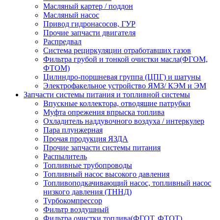
Масляный картер / поддон
Масляный насос
Привод гидронасосов, ГУР
Прочие запчасти двигателя
Распредвал
Система рециркуляции отработавших газов
Фильтра грубой и тонкой очистки масла(ФГОМ,
ФТОМ)
Цилиндро-поршневая группа (ЦПГ) и шатуны
Электрофакельное устройство ЯМЗ/ КЭМ и ЭМ
Запчасти системы питания и топливной системы
Впускные коллектора, отводящие патрубки
Муфта опрежения впрыска топлива
Охладитель наддувочного воздуха / интеркулер
Пара плунжерная
Прочая продукция ЯЗДА
Прочие запчасти системы питания
Распылитель
Топливные трубопроводы
Топливный насос высокого давления
Топливоподкачивающий насос, топливный насос
низкого давления (ТННД)
Турбокомпрессор
Фильтр воздушный
Фильтра очистки топлива(ФГОТ, ФТОТ)